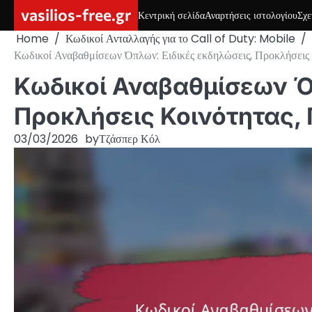
Skip
vasilios-free.gr
Κεντρική σελίδα
Αναρτήσεις ιστολογίου
Σχε
to
Home
Κωδικοί Ανταλλαγής για το Call of Duty: Mobile
content
Κωδικοί Αναβαθμίσεων Όπλων: Ειδικές εκδηλώσεις, Προκλήσεις
Κωδικοί Αναβαθμίσεων Ό
Προκλήσεις Κοινότητας,
03/03/2026
by
Τζάσπερ Κόλ