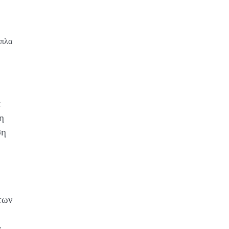
όπλα
α
η
ση
των
ν