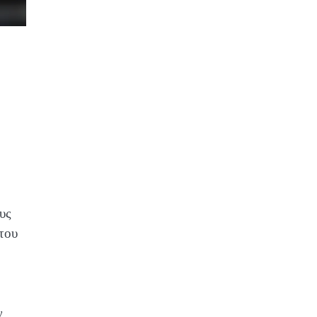
υς
 του
ν