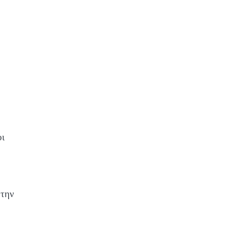
οι
 την